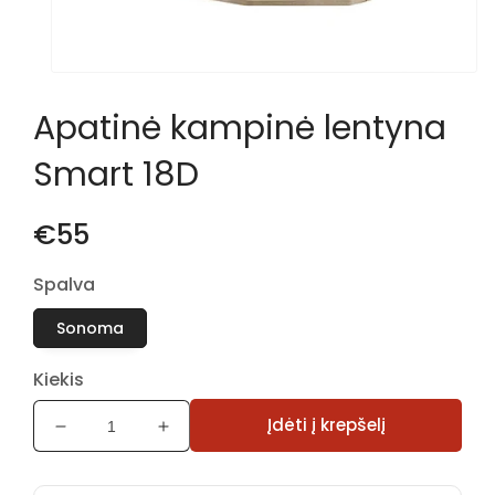
Atidaryti
mediją
Apatinė kampinė lentyna
1
modaliniame
lange
Smart 18D
€55
Spalva
Sonoma
Kiekis
Įdėti į krepšelį
Sumažinti
Padidinti
Apatinė
Apatinė
kampinė
kampinė