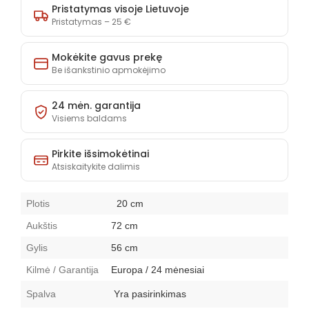
lentyna
lentyna
Pristatymas visoje Lietuvoje
Smart
Smart
Pristatymas – 25 €
18D
18D
kiekį
kiekį
Mokėkite gavus prekę
Be išankstinio apmokėjimo
24 mėn. garantija
Visiems baldams
Pirkite išsimokėtinai
Atsiskaitykite dalimis
Plotis
20 cm
Aukštis
72 cm
Gylis
56 cm
Kilmė / Garantija
Europa / 24 mėnesiai
Spalva
Yra pasirinkimas