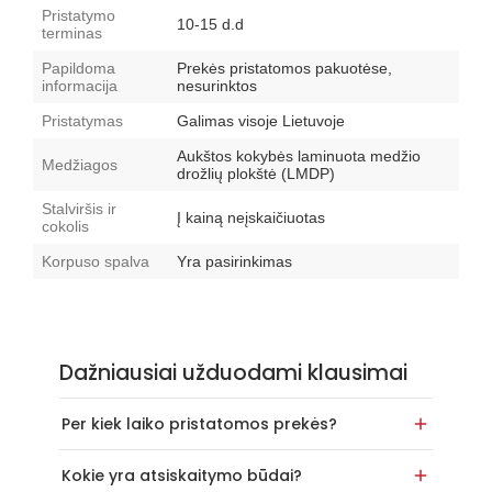
Pristatymo
10-15 d.d
terminas
Papildoma
Prekės pristatomos pakuotėse,
informacija
nesurinktos
Pristatymas
Galimas visoje Lietuvoje
Aukštos kokybės laminuota medžio
Medžiagos
drožlių plokštė (LMDP)
Stalviršis ir
Į kainą neįskaičiuotas
cokolis
Korpuso spalva
Yra pasirinkimas
Dažniausiai užduodami klausimai
Per kiek laiko pristatomos prekės?
Kokie yra atsiskaitymo būdai?