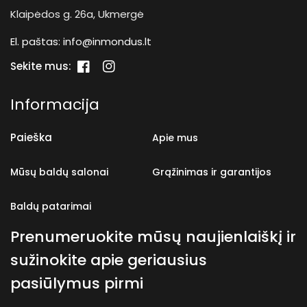
Klaipėdos g. 26a, Ukmergė
El. paštas:
info@inmondus.lt
Sekite mus:
„Facebook“
„Instagram“
Informacija
Paieška
Apie mus
Mūsų baldų salonai
Grąžinimas ir garantijos
Baldų patarimai
Prenumeruokite mūsų naujienlaiškį ir
sužinokite apie geriausius
pasiūlymus pirmi