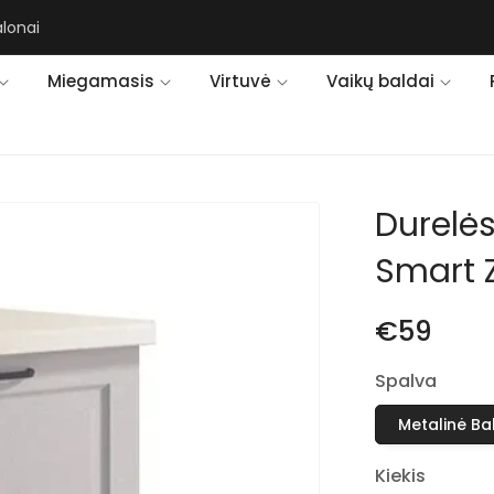
alonai
Miegamasis
Virtuvė
Vaikų baldai
Durelė
Smart 
€59
Spalva
Metalinė Ba
Kiekis