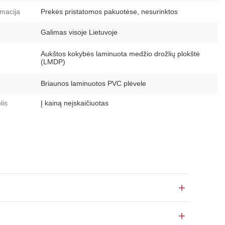
macija
Prekės pristatomos pakuotėse, nesurinktos
Galimas visoje Lietuvoje
Aukštos kokybės laminuota medžio drožlių plokštė
(LMDP)
Briaunos laminuotos PVC plėvele
lis
Į kainą neįskaičiuotas