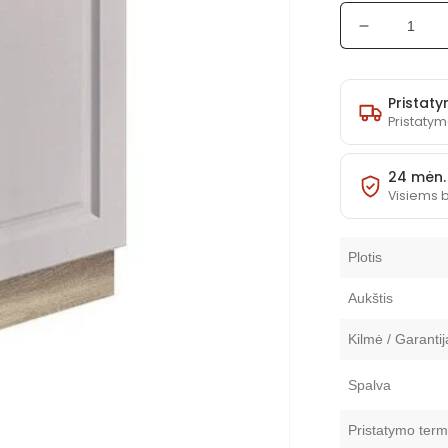
Sumažinti
Durelės
įmontuoja
indaplovei
Pristaty
Smart
Pristatym
ZM60
(
24 mėn.
Spalvų
Visiems 
pasirinkim
)
kiekį
Plotis
Aukštis
Kilmė / Garantij
Spalva
Pristatymo term