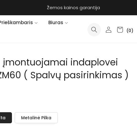
Žemos kainos garantija
Prieškambaris
Biuras
0
Prisijungti
Krepšelis
prekės
(0)
(-ių)
s įmontuojamai indaplovei
ZM60 ( Spalvų pasirinkimas )
lta
Metalinė Pilka