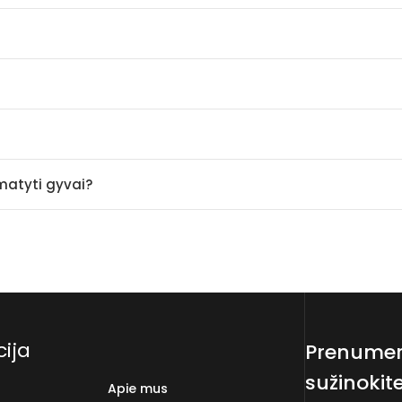
amatyti gyvai?
ija
Prenumeru
sužinokit
Apie mus