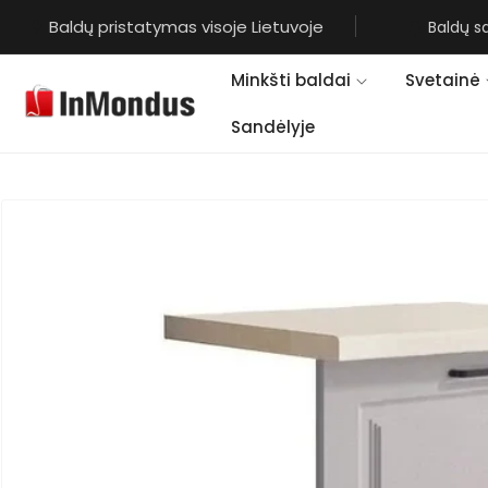
Eiti į
Baldų pristatymas visoje Lietuvoje
Baldų s
turinį
Minkšti baldai
Svetainė
Sandėlyje
Pereiti prie
informacijos
apie gaminį