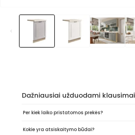
Atidaryti
mediją
1
modaliniame
lange
Dažniausiai užduodami klausimai
Per kiek laiko pristatomos prekės?
Kokie yra atsiskaitymo būdai?