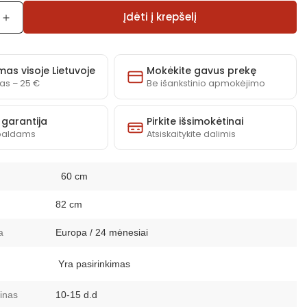
Įdėti į krepšelį
Padidinti
Durelės
mai
įmontuojamai
indaplovei
mas visoje Lietuvoje
Mokėkite gavus prekę
Smart
as – 25 €
Be išankstinio apmokėjimo
ZM60
(
 garantija
Pirkite išsimokėtinai
Spalvų
baldams
Atsiskaitykite dalimis
as
pasirinkimas
)
kiekį
60 cm
82 cm
a
Europa / 24 mėnesiai
Yra pasirinkimas
inas
10-15 d.d