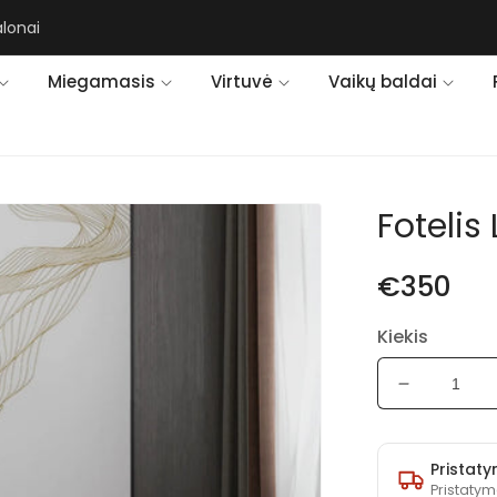
alonai
Miegamasis
Virtuvė
Vaikų baldai
Fotelis 
€350
Kiekis
Sumažinti
Fotelis
Loft
kiekį
Pristaty
Pristatym