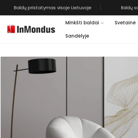
Eiti į
Baldų pristatymas visoje Lietuvoje
Baldų s
turinį
Minkšti baldai
Svetainė
Sandėlyje
Pereiti prie
informacijos
apie gaminį