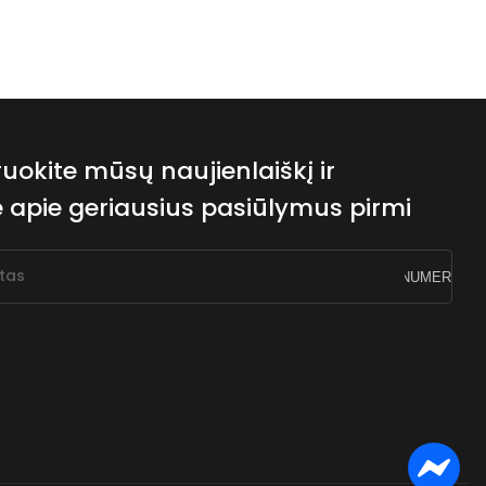
okite mūsų naujienlaiškį ir
e apie geriausius pasiūlymus pirmi
štas
PRENUMERUOTI