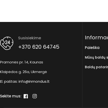
Informac
Susisiekime
+370 620 64745
Paieška
Mūsų baldų s
Pramonės pr. 14, Kaunas
Baldų patari
Klaipėdos g. 26a, Ukmergė
El. paštas:
info@inmondus.lt
Sekite mus:
„Facebook“
„Instagram“