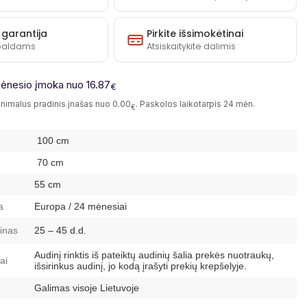
 garantija
Pirkite išsimokėtinai
baldams
Atsiskaitykite dalimis
ėnesio įmoka nuo 16.87
€
nimalus pradinis įnašas nuo 0.00
. Paskolos laikotarpis 24 mėn.
€
100 cm
70 cm
55 cm
a
Europa / 24 mėnesiai
inas
25 – 45 d.d.
Audinį rinktis iš pateiktų audinių šalia prekės nuotraukų,
ai
išsirinkus audinį, jo kodą įrašyti prekių krepšelyje.
Galimas visoje Lietuvoje