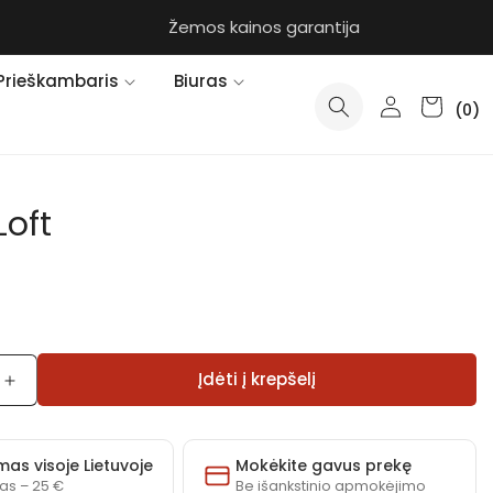
Žemos kainos garantija
Prieškambaris
Biuras
0
Prisijungti
Krepšelis
prekės
(0)
(-ių)
Loft
Įdėti į krepšelį
Padidinti
Fotelis
Loft
kiekį
mas visoje Lietuvoje
Mokėkite gavus prekę
as – 25 €
Be išankstinio apmokėjimo