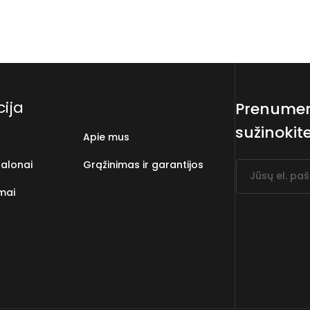
ija
Prenumeru
sužinokit
Apie mus
alonai
Grąžinimas ir garantijos
Jūsų el. pa
mai