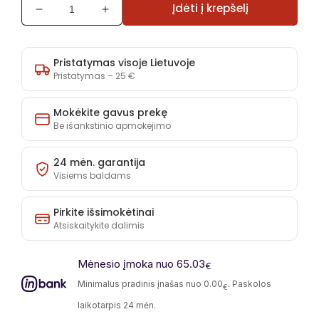
Įdėti į krepšelį
Sumažinti
Padidinti
Kampas
Kampas
Aratta
Aratta
kiekį
kiekį
Pristatymas visoje Lietuvoje
Pristatymas – 25 €
Mokėkite gavus prekę
Be išankstinio apmokėjimo
24 mėn. garantija
Visiems baldams
Pirkite išsimokėtinai
Atsiskaitykite dalimis
Mėnesio įmoka nuo 65.03
€
Minimalus pradinis įnašas nuo 0.00
. Paskolos
€
laikotarpis 24 mėn.