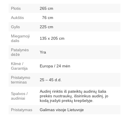
Plotis
265 cm
Aukštis
76 cm
Gylis
225 cm
Miegamoji
135 x 205 cm
dalis
Patalynės
Yra
dėžė
Kilmė /
Europa / 24 mėn
Garantija
Pristatymo
25 – 45 d.d.
terminas
Audinį rinktis iš pateiktų audinių šalia
Spalvos /
prekės nuotraukų, išsirinkus audinį, jo
audiniai
kodą įrašyti prekių krepšelyje.
Pristatymas
Galimas visoje Lietuvoje