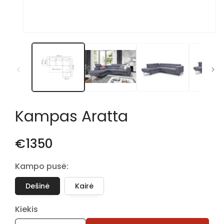
Atidaryti
mediją
1
modaliniame
lange
Kampas Aratta
€1350
Kampo pusė:
Dešinė
Kairė
Kiekis