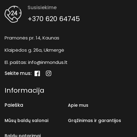
Susisiekime
+370 620 64745
Pramonės pr. 14, Kaunas
Klaipėdos g. 26a, Ukmergė
El. paštas:
info@inmondus.lt
Sekite mus:
„Facebook“
„Instagram“
Informacija
Paieška
Apie mus
Mūsų baldų salonai
Grąžinimas ir garantijos
Baldų patarimai