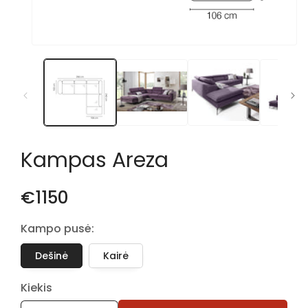
Atidaryti
mediją
1
modaliniame
lange
Kampas Areza
€1150
Kampo pusė:
Dešinė
Kairė
Kiekis