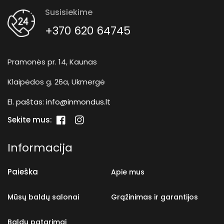
Susisiekime
+370 620 64745
Pramonės pr. 14, Kaunas
Klaipėdos g. 26a, Ukmergė
El. paštas:
info@inmondus.lt
Sekite mus:
„Facebook“
„Instagram“
Informacija
Paieška
Apie mus
Mūsų baldų salonai
Grąžinimas ir garantijos
Baldų patarimai