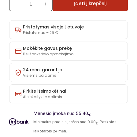
Įdėti į krepšelį
Sumažinti
Padidinti
Kampas
Kampas
Areza
Areza
kiekį
kiekį
Pristatymas visoje Lietuvoje
Pristatymas – 25 €
Mokėkite gavus prekę
Be išankstinio apmokėjimo
24 mėn. garantija
Visiems baldams
Pirkite išsimokėtinai
Atsiskaitykite dalimis
Mėnesio įmoka nuo 55.40
€
Minimalus pradinis įnašas nuo 0.00
. Paskolos
€
laikotarpis 24 mėn.