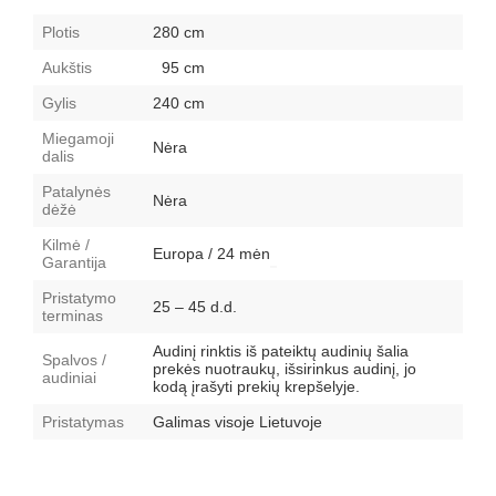
Plotis
280 cm
Aukštis
95 cm
Gylis
240 cm
Miegamoji
Nėra
dalis
Patalynės
Nėra
dėžė
Kilmė /
Europa / 24 mėn
Garantija
Pristatymo
25 – 45 d.d.
terminas
Audinį rinktis iš pateiktų audinių šalia
Spalvos /
prekės nuotraukų, išsirinkus audinį, jo
audiniai
kodą įrašyti prekių krepšelyje.
Pristatymas
Galimas visoje Lietuvoje