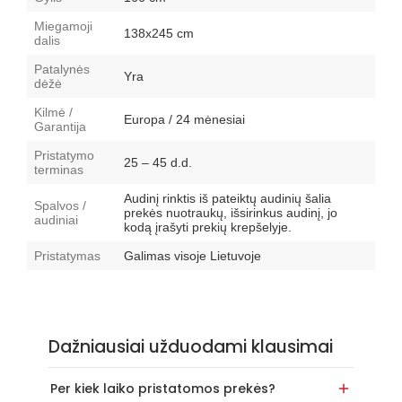
Miegamoji
138x245 cm
dalis
Patalynės
Yra
dėžė
Kilmė /
Europa / 24 mėnesiai
Garantija
Pristatymo
25 – 45 d.d.
terminas
Audinį rinktis iš pateiktų audinių šalia
Spalvos /
prekės nuotraukų, išsirinkus audinį, jo
audiniai
kodą įrašyti prekių krepšelyje.
Pristatymas
Galimas visoje Lietuvoje
Dažniausiai užduodami klausimai
Per kiek laiko pristatomos prekės?