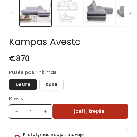
1
modaliniame
lange
Kampas Avesta
€870
Pusės pasirinkimas
Dešinė
Kairė
Kiekis
Įdėti į krepšelį
Sumažinti
Padidinti
Kampas
Kampas
Avesta
Avesta
kiekį
kiekį
Pristatymas visoje Lietuvoje