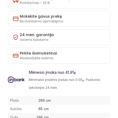
Pristatymas – 25 €
Mokėkite gavus prekę
Be išankstinio apmokėjimo
24 mėn. garantija
Visiems baldams
Pirkite išsimokėtinai
Atsiskaitykite dalimis
Mėnesio įmoka nuo 41.91
€
Minimalus pradinis įnašas nuo 0.00
. Paskolos
€
laikotarpis 24 mėn.
Plotis
284 cm
Aukštis
85 cm
Gylis
166 cm