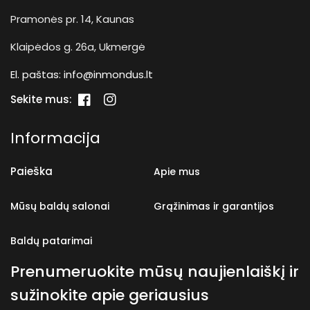
Pramonės pr. 14, Kaunas
Klaipėdos g. 26a, Ukmergė
El. paštas:
info@inmondus.lt
Sekite mus:
„Facebook“
„Instagram“
Informacija
Paieška
Apie mus
Mūsų baldų salonai
Grąžinimas ir garantijos
Baldų patarimai
Prenumeruokite mūsų naujienlaiškį ir
sužinokite apie geriausius