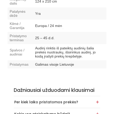
124 x 210 cm
dalis
Patalynės
Yra
dėžė
Kilmė /
Europa / 24 mėn
Garantija
Pristatymo
25 – 45 d.d.
terminas
Audinį rinktis iš pateiktų audinių šalia
Spalvos /
prekės nuotraukų, išsirinkus audinį, jo
audiniai
kodą įrašyti prekių krepšelyje.
Pristatymas
Galimas visoje Lietuvoje
Dažniausiai užduodami klausimai
Per kiek laiko pristatomos prekės?