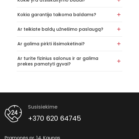
Kokie yra atsiskaitymo būdai?
Kokia garantija taikoma baldams?
Ar teikiate baldų užnešimo paslaugą?
Ar galima pirkti išsimokėtinai?
Ar turite fizinius salonus ir ar galima
prekes pamatyti gyvai?
Susisiekime
+370 620 64745
Pramonės pr. 14, Kaunas