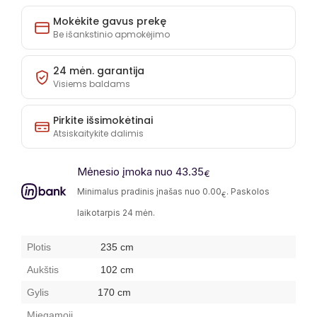
Mokėkite gavus prekę
Be išankstinio apmokėjimo
24 mėn. garantija
Visiems baldams
Pirkite išsimokėtinai
Atsiskaitykite dalimis
Mėnesio įmoka nuo 43.35
€
Minimalus pradinis įnašas nuo 0.00
. Paskolos
€
laikotarpis 24 mėn.
Plotis
235 cm
Aukštis
102 cm
Gylis
170 cm
Miegamoji