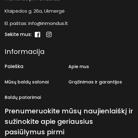
Klaipėdos g. 26a, Ukmergė
El. paštas:
info@inmondus.lt
Sekite mus:
„Facebook“
„Instagram“
Informacija
Paieška
Apie mus
Mūsų baldų salonai
Grąžinimas ir garantijos
Baldų patarimai
Prenumeruokite mūsų naujienlaiškį ir
sužinokite apie geriausius
pasiūlymus pirmi