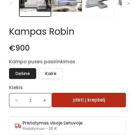
lange
Kampas Robin
€900
Kampo pusės pasirinkimas
Dešinė
Kairė
Kiekis
Įdėti į krepšelį
Sumažinti
Padidinti
Kampas
Kampas
Robin
Robin
kiekį
kiekį
Pristatymas visoje Lietuvoje
Pristatymas – 25 €