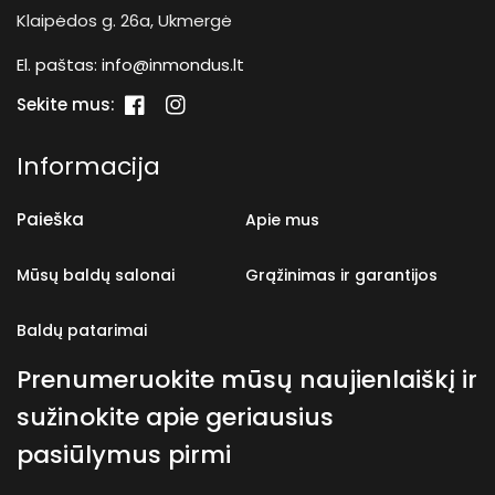
Klaipėdos g. 26a, Ukmergė
El. paštas:
info@inmondus.lt
Sekite mus:
„Facebook“
„Instagram“
Informacija
Paieška
Apie mus
Mūsų baldų salonai
Grąžinimas ir garantijos
Baldų patarimai
Prenumeruokite mūsų naujienlaiškį ir
sužinokite apie geriausius
pasiūlymus pirmi