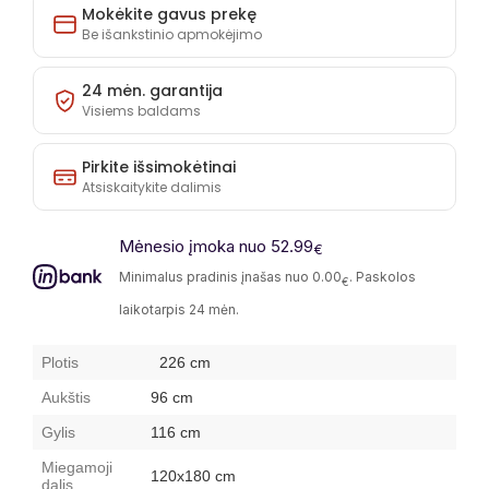
Mokėkite gavus prekę
Be išankstinio apmokėjimo
24 mėn. garantija
Visiems baldams
Pirkite išsimokėtinai
Atsiskaitykite dalimis
Mėnesio įmoka nuo 52.99
€
Minimalus pradinis įnašas nuo 0.00
. Paskolos
€
laikotarpis 24 mėn.
Plotis
226 cm
Aukštis
96 cm
Gylis
116 cm
Miegamoji
120x180 cm
dalis