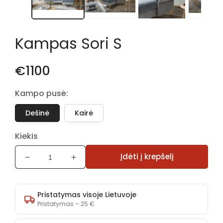
Kampas Sori S
€1100
Kampo pusė:
Dešinė
Kairė
Kiekis
Įdėti į krepšelį
Sumažinti
Padidinti
Kampas
Kampas
Sori
Sori
S
S
Pristatymas visoje Lietuvoje
kiekį
kiekį
Pristatymas – 25 €