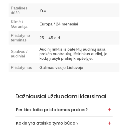
Patalinės
Yra
dėžė
Kilmė /
Europa / 24 mėnesiai
Garantija
Pristatymo
25 – 45 d.d.
terminas
Audinį rinktis iš pateiktų audinių šalia
Spalvos /
prekės nuotraukų, išsirinkus audinį, jo
audiniai
kodą įrašyti prekių krepšelyje.
Pristatymas
Galimas visoje Lietuvoje
Dažniausiai užduodami klausimai
Per kiek laiko pristatomos prekės?
Kokie yra atsiskaitymo būdai?