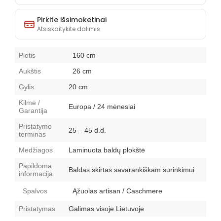
Pirkite išsimokėtinai
Atsiskaitykite dalimis
Plotis
160 cm
Aukštis
26 cm
Gylis
20 cm
Kilmė /
Europa / 24 mėnesiai
Garantija
Pristatymo
25 – 45 d.d.
terminas
Medžiagos
Laminuota baldų plokštė
Papildoma
Baldas skirtas savarankiškam surinkimui
informacija
Spalvos
Ąžuolas artisan / Caschmere
Pristatymas
Galimas visoje Lietuvoje