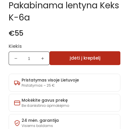
Pakabinama lentyna Keks
1
modaliniame
lange
K-6a
€55
Kiekis
Įdėti į krepšelį
Sumažinti
Padidinti
Pakabinama
Pakabinama
lentyna
lentyna
Keks
Keks
Pristatymas visoje Lietuvoje
K-
K-
Pristatymas – 25 €
6a
6a
kiekį
kiekį
Mokėkite gavus prekę
Be išankstinio apmokėjimo
24 mėn. garantija
Visiems baldams