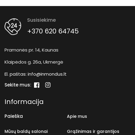
Susisiekime
+370 620 64745
Pramonės pr. 14, Kaunas
Klaipėdos g. 26a, Ukmergė
El. paštas:
info@inmondus.lt
Sekite mus:
„Facebook“
„Instagram“
Informacija
Paieška
Apie mus
Mūsų baldų salonai
Grąžinimas ir garantijos