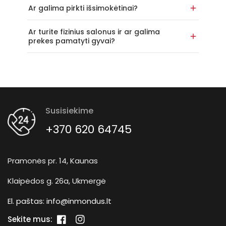
Ar galima pirkti išsimokėtinai?
Ar turite fizinius salonus ir ar galima
prekes pamatyti gyvai?
Susisiekime
+370 620 64745
Pramonės pr. 14, Kaunas
Klaipėdos g. 26a, Ukmergė
El. paštas:
info@inmondus.lt
Sekite mus:
„Facebook“
„Instagram“