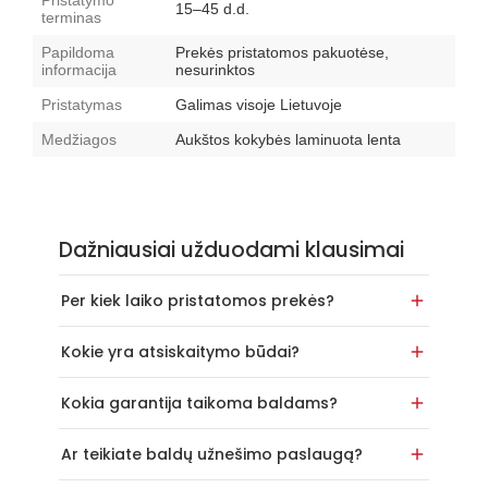
Pristatymo
15–45 d.d.
terminas
Papildoma
Prekės pristatomos pakuotėse,
informacija
nesurinktos
Pristatymas
Galimas visoje Lietuvoje
Medžiagos
Aukštos kokybės laminuota lenta
Dažniausiai užduodami klausimai
Per kiek laiko pristatomos prekės?
Kokie yra atsiskaitymo būdai?
Kokia garantija taikoma baldams?
Ar teikiate baldų užnešimo paslaugą?