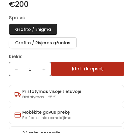
€200
Spalva:
Grafito / Enigma
Grafito / Rivjeros ąžuolas
Kiekis
Įdėti į krepšelį
Sumažinti
Padidinti
Lentyna
Lentyna
NaNo
NaNo
NA-
NA-
Pristatymas visoje Lietuvoje
5
5
Pristatymas – 25 €
kiekį
kiekį
Mokėkite gavus prekę
Be išankstinio apmokėjimo