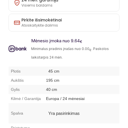
24 mėn. garantija
Visiems baldams
Pirkite išsimokėtinai
Atsiskaitykite dalimis
Mėnesio įmoka nuo 9.64
€
Minimalus pradinis įnašas nuo 0.00
. Paskolos
€
laikotarpis 24 mėn.
Plotis
45 cm
Aukštis
195 cm
Gylis
40 cm
Kilmė / Garantija
Europa / 24 mėnesiai
Spalva
Yra pasirinkimas