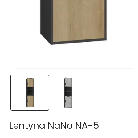
Atidaryti
mediją
1
modaliniame
lange
Lentyna NaNo NA-5