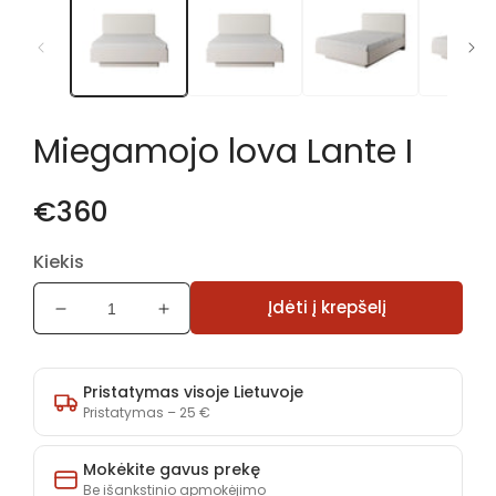
1
modaliniame
lange
Miegamojo lova Lante I
€360
Kiekis
Įdėti į krepšelį
Sumažinti
Padidinti
Miegamojo
Miegamojo
lova
lova
Lante
Lante
Pristatymas visoje Lietuvoje
I
I
Pristatymas – 25 €
kiekį
kiekį
Mokėkite gavus prekę
Be išankstinio apmokėjimo