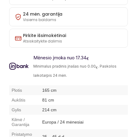
24 mėn. garantija
Visiems baldams
Pirkite išsimokėtinai
Atsiskaitykite dalimis
Mėnesio įmoka nuo 17.34
€
Minimalus pradinis įnašas nuo 0.00
. Paskolos
€
laikotarpis 24 mėn.
Plotis
165 cm
Aukštis
81 cm
Gylis
214 cm
Kilmė /
Europa / 24 mėnesiai
Garantija
Pristatymo
25 – 45 d.d.