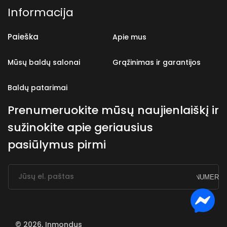
Informacija
Paieška
Apie mus
Mūsų baldų salonai
Grąžinimas ir garantijos
Baldų patarimai
Prenumeruokite mūsų naujienlaiškį ir
sužinokite apie geriausius
pasiūlymus pirmi
Jūsų el. paštas
PRENUMERUO
© 2026,
Inmondus