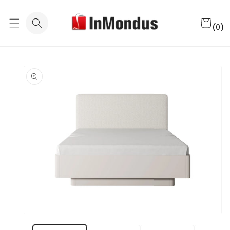
Eiti į
turinį
0
Krepšeli
prekė
(0)
(-ių)
Pereiti prie
informacijos
apie gaminį
Atidaryti
mediją