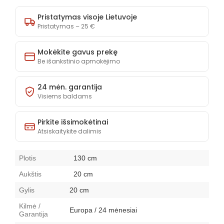
lentyna
lentyna
Cezar
Cezar
Pristatymas visoje Lietuvoje
26
26
Pristatymas – 25 €
kiekį
kiekį
Mokėkite gavus prekę
Be išankstinio apmokėjimo
24 mėn. garantija
Visiems baldams
Pirkite išsimokėtinai
Atsiskaitykite dalimis
Plotis
130 cm
Aukštis
20 cm
Gylis
20 cm
Kilmė /
Europa / 24 mėnesiai
Garantija