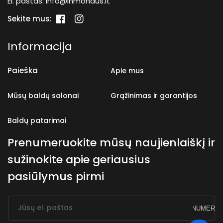
El. paštas:
info@inmondus.lt
Sekite mus:
„Facebook“
„Instagram“
Informacija
Paieška
Apie mus
Mūsų baldų salonai
Grąžinimas ir garantijos
Baldų patarimai
Prenumeruokite mūsų naujienlaiškį ir
sužinokite apie geriausius
pasiūlymus pirmi
Jūsų el. paštas
PRENUMERUO