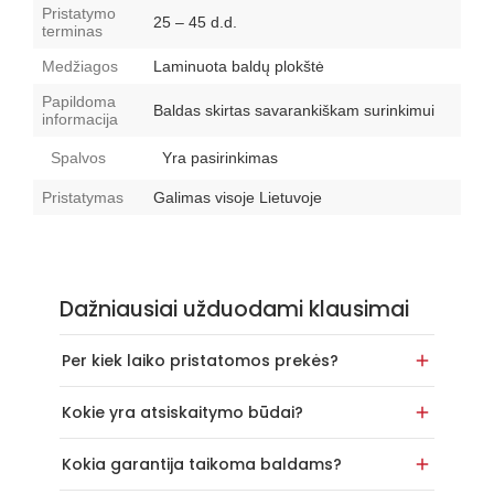
Pristatymo
25 – 45 d.d.
terminas
Medžiagos
Laminuota baldų plokštė
Papildoma
Baldas skirtas savarankiškam surinkimui
informacija
Spalvos
Yra pasirinkimas
Pristatymas
Galimas visoje Lietuvoje
Dažniausiai užduodami klausimai
Per kiek laiko pristatomos prekės?
Kokie yra atsiskaitymo būdai?
Kokia garantija taikoma baldams?