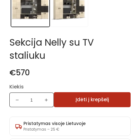
modaliniame
lange
Sekcija Nelly su TV
staliuku
€570
Kiekis
Įdėti į krepšelį
Sumažinti
Padidinti
Sekcija
Sekcija
Nelly
Nelly
su
su
Pristatymas visoje Lietuvoje
TV
TV
Pristatymas – 25 €
staliuku
staliuku