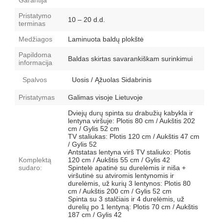
Garantija
Pristatymo
10 – 20 d.d.
terminas
Medžiagos
Laminuota baldų plokštė
Papildoma
Baldas skirtas savarankiškam surinkimui
informacija
Spalvos
Uosis / Ąžuolas Sidabrinis
Pristatymas
Galimas visoje Lietuvoje
Dviejų durų spinta su drabužių kabykla ir
lentyna viršuje: Plotis 80 cm / Aukštis 202
cm / Gylis 52 cm
TV staliukas: Plotis 120 cm / Aukštis 47 cm
/ Gylis 52
Antstatas lentyna virš TV staliuko: Plotis
Komplektą
120 cm / Aukštis 55 cm / Gylis 42
sudaro:
Spintelė apatinė su durelėmis ir niša +
viršutinė su atviromis lentynomis ir
durelėmis, už kurių 3 lentynos: Plotis 80
cm / Aukštis 200 cm / Gylis 52 cm
Spinta su 3 stalčiais ir 4 durelėmis, už
durelių po 1 lentyną: Plotis 70 cm / Aukštis
187 cm / Gylis 42