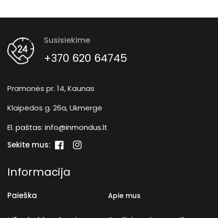
Susisiekime
+370 620 64745
Pramonės pr. 14, Kaunas
Klaipėdos g. 26a, Ukmergė
El. paštas:
info@inmondus.lt
Sekite mus:
„Facebook“
„Instagram“
Informacija
Paieška
Apie mus