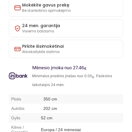
kiekį
kiekį
Mokėkite gavus prekę
Be išankstinio apmokėjimo
24 mėn. garantija
Visiems baldams
Pirkite išsimokėtinai
Atsiskaitykite dalimis
Mėnesio įmoka nuo 27.46
€
Minimalus pradinis įnašas nuo 0.00
. Paskolos
€
laikotarpis 24 mėn.
Plotis
350 cm
Aukštis
202 cm
Gylis
52 cm
Kilmė /
Europa / 24 mėnesiai