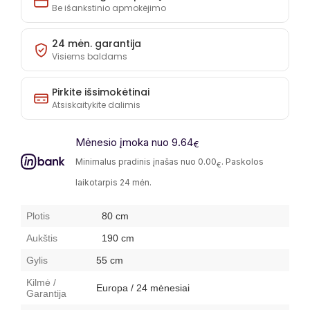
Be išankstinio apmokėjimo
24 mėn. garantija
Visiems baldams
Pirkite išsimokėtinai
Atsiskaitykite dalimis
Mėnesio įmoka nuo 9.64
€
Minimalus pradinis įnašas nuo 0.00
. Paskolos
€
laikotarpis 24 mėn.
Plotis
80 cm
Aukštis
190 cm
Gylis
55 cm
Kilmė /
Europa / 24 mėnesiai
Garantija