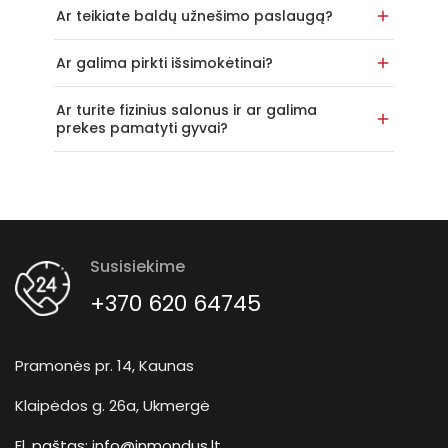
Ar teikiate baldų užnešimo paslaugą?
Ar galima pirkti išsimokėtinai?
Ar turite fizinius salonus ir ar galima
prekes pamatyti gyvai?
Susisiekime
+370 620 64745
Pramonės pr. 14, Kaunas
Klaipėdos g. 26a, Ukmergė
El. paštas:
info@inmondus.lt