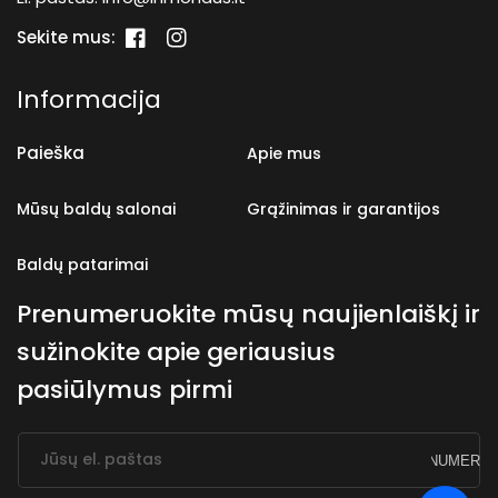
Sekite mus:
„Facebook“
„Instagram“
Informacija
Paieška
Apie mus
Mūsų baldų salonai
Grąžinimas ir garantijos
Baldų patarimai
Prenumeruokite mūsų naujienlaiškį ir
sužinokite apie geriausius
pasiūlymus pirmi
Jūsų el. paštas
PRENUMERUO