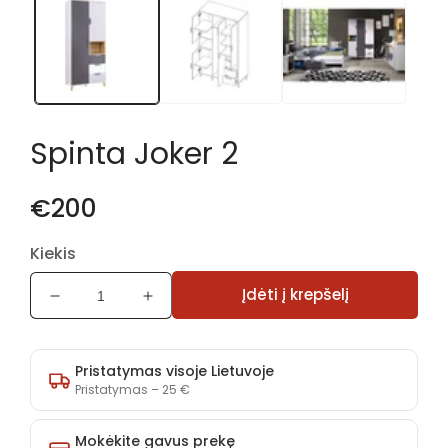
1
modaliniame
lange
Spinta Joker 2
€200
Kiekis
Įdėti į krepšelį
Sumažinti
Padidinti
Spinta
Spinta
Joker
Joker
2
2
Pristatymas visoje Lietuvoje
kiekį
kiekį
Pristatymas – 25 €
Mokėkite gavus prekę