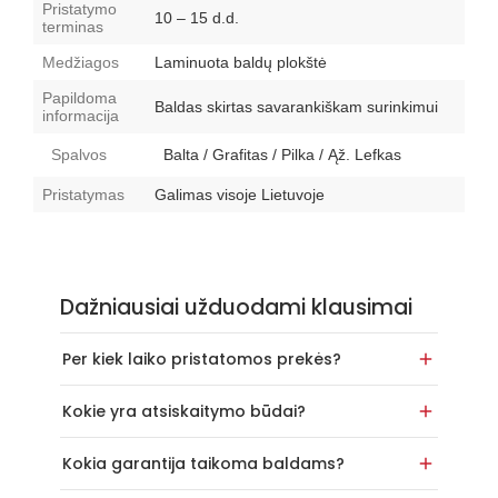
Pristatymo
10 – 15 d.d.
terminas
Medžiagos
Laminuota baldų plokštė
Papildoma
Baldas skirtas savarankiškam surinkimui
informacija
Spalvos
Balta / Grafitas / Pilka / Ąž. Lefkas
Pristatymas
Galimas visoje Lietuvoje
Dažniausiai užduodami klausimai
Per kiek laiko pristatomos prekės?
Kokie yra atsiskaitymo būdai?
Kokia garantija taikoma baldams?