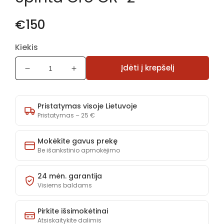
€150
Kiekis
Įdėti į krepšelį
Sumažinti
Padidinti
Spinta
Spinta
Oro
Oro
OR-
OR-
Pristatymas visoje Lietuvoje
2
2
Pristatymas – 25 €
kiekį
kiekį
Mokėkite gavus prekę
Be išankstinio apmokėjimo
24 mėn. garantija
Visiems baldams
Pirkite išsimokėtinai
Atsiskaitykite dalimis