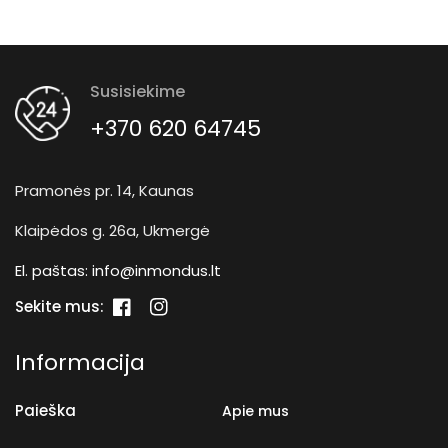
Susisiekime
+370 620 64745
Pramonės pr. 14, Kaunas
Klaipėdos g. 26a, Ukmergė
El. paštas:
info@inmondus.lt
Sekite mus:
„Facebook“
„Instagram“
Informacija
Paieška
Apie mus