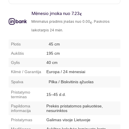
Mėnesio įmoka nuo 7.23
€
Minimalus pradinis įnašas nuo 0.00
. Paskolos
€
laikotarpis 24 mėn.
Plotis
45 cm
Aukštis
195 cm
Gylis
40 cm
Kilmė / Garantija
Europa / 24 mėnesiai
Spalva
Pilka / Biskvitinis ąžuolas
Pristatymo
15–45 d.d.
terminas
Papildoma
Prekės pristatomos pakuotėse,
informacija
nesurinktos
Pristatymas
Galimas visoje Lietuvoje