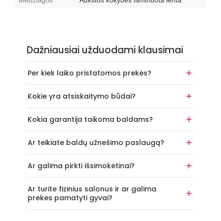
Medžiagos
Aukštos kokybės laminuota lenta
Dažniausiai užduodami klausimai
Per kiek laiko pristatomos prekės?
Kokie yra atsiskaitymo būdai?
Kokia garantija taikoma baldams?
Ar teikiate baldų užnešimo paslaugą?
Ar galima pirkti išsimokėtinai?
Ar turite fizinius salonus ir ar galima
prekes pamatyti gyvai?