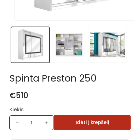
Atidaryti
mediją
1
modaliniame
lange
Spinta Preston 250
€510
Kiekis
Įdėti į krepšelį
Sumažinti
Padidinti
Spinta
Spinta
Preston
Preston