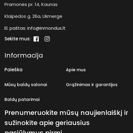
Pramonės pr. 14, Kaunas
Klaipėdos g. 26a, Ukmergė
El. paštas:
info@inmondus.lt
Sekite mus:
„Facebook“
„Instagram“
Informacija
Paieška
Apie mus
Mūsų baldų salonai
Grąžinimas ir garantijos
Baldų patarimai
Prenumeruokite mūsų naujienlaiškį ir
sužinokite apie geriausius
pasiūlymus pirmi