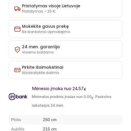
250
250
Pristatymas visoje Lietuvoje
kiekį
kiekį
Pristatymas – 25 €
Mokėkite gavus prekę
Be išankstinio apmokėjimo
24 mėn. garantija
Visiems baldams
Pirkite išsimokėtinai
Atsiskaitykite dalimis
Mėnesio įmoka nuo 24.57
€
Minimalus pradinis įnašas nuo 0.00
. Paskolos
€
laikotarpis 24 mėn.
Plotis
250 cm
Aukštis
215 cm