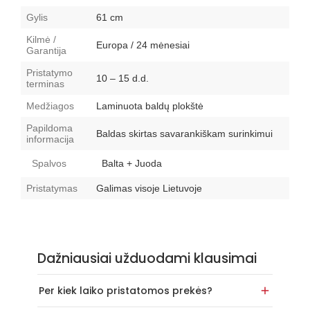
Gylis
61 cm
Kilmė /
Europa / 24 mėnesiai
Garantija
Pristatymo
10 – 15 d.d.
terminas
Medžiagos
Laminuota baldų plokštė
Papildoma
Baldas skirtas savarankiškam surinkimui
informacija
Spalvos
Balta + Juoda
Pristatymas
Galimas visoje Lietuvoje
Dažniausiai užduodami klausimai
Per kiek laiko pristatomos prekės?