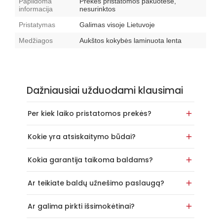
Papildoma
Prekės pristatomos pakuotėse,
informacija
nesurinktos
Pristatymas
Galimas visoje Lietuvoje
Medžiagos
Aukštos kokybės laminuota lenta
Dažniausiai užduodami klausimai
Per kiek laiko pristatomos prekės?
Kokie yra atsiskaitymo būdai?
Kokia garantija taikoma baldams?
Ar teikiate baldų užnešimo paslaugą?
Ar galima pirkti išsimokėtinai?