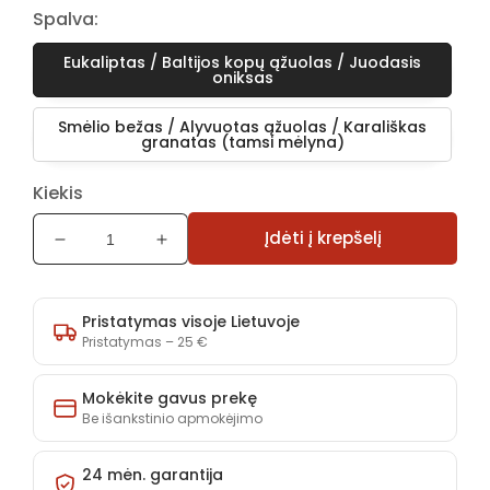
Spalva:
Eukaliptas / Baltijos kopų ąžuolas / Juodasis
oniksas
Smėlio bežas / Alyvuotas ąžuolas / Karališkas
granatas (tamsi mėlyna)
Kiekis
Įdėti į krepšelį
Sumažinti
Padidinti
Spinta
Spinta
Sergio
Sergio
SE-
SE-
Pristatymas visoje Lietuvoje
2
2
Pristatymas – 25 €
kiekį
kiekį
Mokėkite gavus prekę
Be išankstinio apmokėjimo
24 mėn. garantija