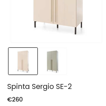
Atidaryti
mediją
1
modaliniame
lange
Spinta Sergio SE-2
€260