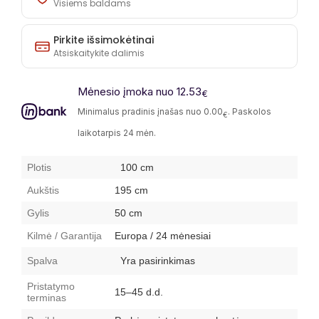
Visiems baldams
Pirkite išsimokėtinai
Atsiskaitykite dalimis
Mėnesio įmoka nuo 12.53
€
Minimalus pradinis įnašas nuo 0.00
. Paskolos
€
laikotarpis 24 mėn.
Plotis
100
cm
Aukštis
195 cm
Gylis
50 cm
Kilmė / Garantija
Europa / 24 mėnesiai
Spalva
Yra pasirinkimas
Pristatymo
15–45 d.d.
terminas