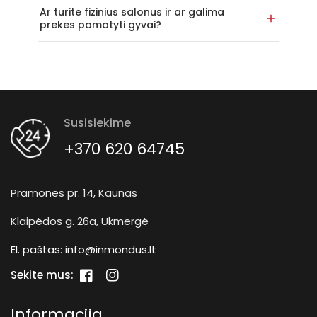
Ar turite fizinius salonus ir ar galima
prekes pamatyti gyvai?
Susisiekime
+370 620 64745
Pramonės pr. 14, Kaunas
Klaipėdos g. 26a, Ukmergė
El. paštas:
info@inmondus.lt
Sekite mus:
„Facebook“
„Instagram“
Informacija