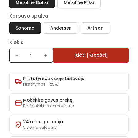
Metalinė Balta
Metalinė Pilka
Korpuso spalva
Sonoma
Andersen
Artisan
Kiekis
Įdėti į krepšelį
Sumažinti
Padidinti
Spintelė
Spintelė
įmontuojamai
įmontuojamai
orkaitei
orkaitei
Pristatymas visoje Lietuvoje
Smart
Smart
Pristatymas – 25 €
17D
17D
(
(
Mokėkite gavus prekę
Spalvų
Spalvų
Be išankstinio apmokėjimo
pasirinkimas
pasirinkimas
)
)
24 mėn. garantija
kiekį
kiekį
Visiems baldams