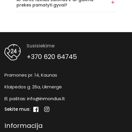
prekes pamatyti gyvai?
Susisiekime
+370 620 64745
Pramonės pr. 14, Kaunas
Klaipėdos g. 26a, Ukmergė
El. paštas:
info@inmondus.lt
Sekite mus:
„Facebook“
„Instagram“
Informacija