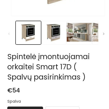
Atidaryti
mediją
1
modaliniame
lange
Spintelė įmontuojamai
orkaitei Smart 17D (
Spalvų pasirinkimas )
€54
Spalva