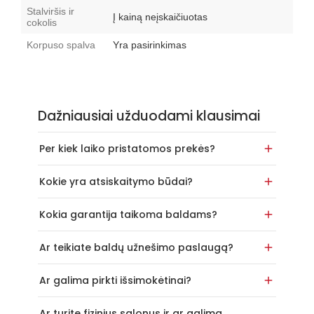
Stalviršis ir
Į kainą neįskaičiuotas
cokolis
Korpuso spalva
Yra pasirinkimas
Dažniausiai užduodami klausimai
Per kiek laiko pristatomos prekės?
Kokie yra atsiskaitymo būdai?
Kokia garantija taikoma baldams?
Ar teikiate baldų užnešimo paslaugą?
Ar galima pirkti išsimokėtinai?
Ar turite fizinius salonus ir ar galima