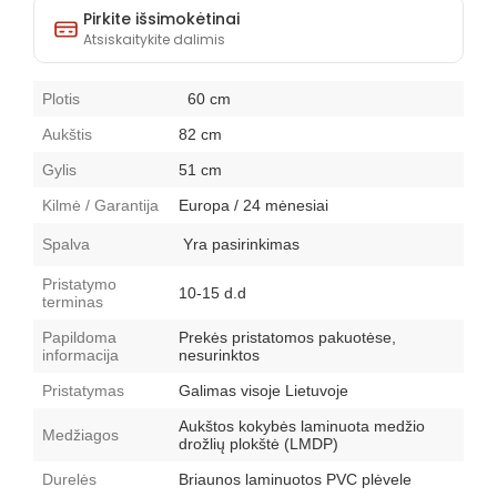
Pirkite išsimokėtinai
Atsiskaitykite dalimis
Plotis
60 cm
Aukštis
82 cm
Gylis
51 cm
Kilmė / Garantija
Europa / 24 mėnesiai
Spalva
Yra pasirinkimas
Pristatymo
10-15 d.d
terminas
Papildoma
Prekės pristatomos pakuotėse,
informacija
nesurinktos
Pristatymas
Galimas visoje Lietuvoje
Aukštos kokybės laminuota medžio
Medžiagos
drožlių plokštė (LMDP)
Durelės
Briaunos laminuotos PVC plėvele