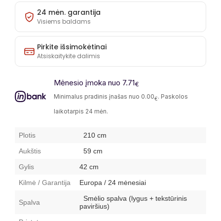
24 mėn. garantija
Visiems baldams
Pirkite išsimokėtinai
Atsiskaitykite dalimis
Mėnesio įmoka nuo 7.71
€
Minimalus pradinis įnašas nuo 0.00
. Paskolos
€
laikotarpis 24 mėn.
Plotis
210
cm
Aukštis
59 cm
Gylis
42 cm
Kilmė / Garantija
Europa / 24 mėnesiai
Smėlio spalva (lygus + tekstūrinis
Spalva
paviršius)