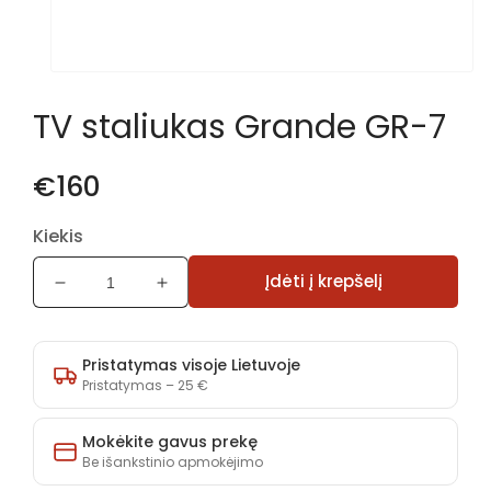
Atidaryti
mediją
TV staliukas Grande GR-7
1
modaliniame
lange
€160
Kiekis
Įdėti į krepšelį
Sumažinti
Padidinti
TV
TV
staliukas
staliukas
Grande
Grande
Pristatymas visoje Lietuvoje
GR-
GR-
Pristatymas – 25 €
7
7
kiekį
kiekį
Mokėkite gavus prekę
Be išankstinio apmokėjimo