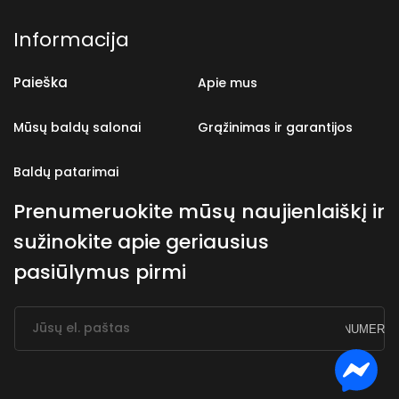
„Facebook“
„Instagram“
Informacija
Paieška
Apie mus
Mūsų baldų salonai
Grąžinimas ir garantijos
Baldų patarimai
Prenumeruokite mūsų naujienlaiškį ir
sužinokite apie geriausius
pasiūlymus pirmi
Jūsų el. paštas
PRENUMERUO