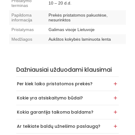
Pristatymo
10 – 20 d.d.
terminas
Papildoma
Prekės pristatomos pakuotėse,
informacija
nesurinktos
Pristatymas
Galimas visoje Lietuvoje
Medžiagos
Aukštos kokybės laminuota lenta
Dažniausiai užduodami klausimai
Per kiek laiko pristatomos prekės?
Kokie yra atsiskaitymo būdai?
Kokia garantija taikoma baldams?
Ar teikiate baldų užnešimo paslaugą?