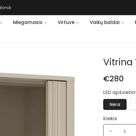
alonai
Miegamasis
Virtuvė
Vaikų baldai
Vitrina
€280
LED apšvieti
Nėra
Kiekis
Sumažinti