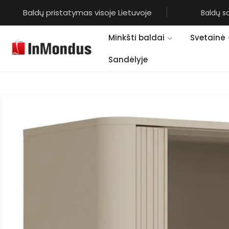
Eiti į
Baldų pristatymas visoje Lietuvoje
Baldų s
turinį
Minkšti baldai
Svetainė
Sandėlyje
Pereiti prie
informacijos
apie gaminį