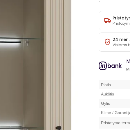
Vitrina
Vigo
VG08
Pristaty
kiekį
Pristatym
24 mėn.
Visiems 
M
Mi
Plotis
Aukštis
Gylis
Kilmė / Garantij
Pristatymo term