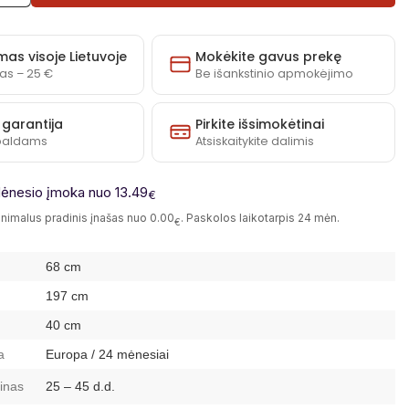
Vitrina
Vigo
VG08
mas visoje Lietuvoje
Mokėkite gavus prekę
kiekį
as – 25 €
Be išankstinio apmokėjimo
 garantija
Pirkite išsimokėtinai
baldams
Atsiskaitykite dalimis
ėnesio įmoka nuo 13.49
€
nimalus pradinis įnašas nuo 0.00
. Paskolos laikotarpis 24 mėn.
€
68 cm
197 cm
40 cm
a
Europa / 24 mėnesiai
inas
25 – 45 d.d.